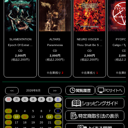
SLAMENTATION
ALTARS
NEURO VISCER ...
PYOPO
Epoch Of Extrat ...
Paramnesia
Thou Shalt Be S ...
Caligo / Ty
CD
CD
CD
CD
2,000円
2,000円
2,000円
2,000
（税込2,200円）
（税込2,200円）
（税込2,200円）
（税込2,2
.
※在庫残り
2
※在庫残り
1
※在庫残