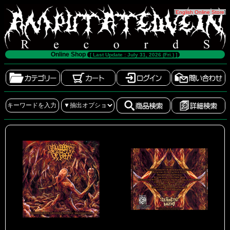
[
English Online Store
]
Online Shop
[ Last Update : July 31, 2026 (Fri.) ]