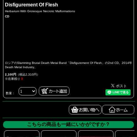
Disfigurement Of Flesh
Herbarium With Grotesque Necrotic Malformations
CD
ロシアのSlamming Brutal Death Metal Band「Disfigurement Of Flesh」の2nd CD。2014年
Death Metal Industry。
2,100円
（税込2,310円）
※在庫残り
3
数量：
こちらの商品も一緒にいかがですか？