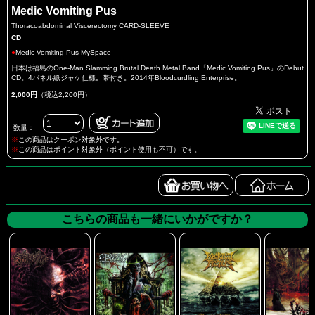
Medic Vomiting Pus
Thoracoabdominal Viscerectomy CARD-SLEEVE
CD
●
Medic Vomiting Pus MySpace
日本は福島のOne-Man Slamming Brutal Death Metal Band「Medic Vomiting Pus」のDebut
CD。4パネル紙ジャケ仕様。帯付き。2014年Bloodcurdling Enterprise。
2,000円
（税込2,200円）
数量：
※
この商品はクーポン対象外です。
※
この商品はポイント対象外（ポイント使用も不可）です。
こちらの商品も一緒にいかがですか？