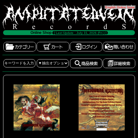
[
English Online Store
]
Online Shop
[ Last Update : July 31, 2026 (Fri.) ]