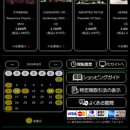
STABBING
CADAVERIC CR ...
ABORTED FETUS
UERBE
Ravenous Psycho ...
Zombology DIGI- ...
Pyramids Of Dam ...
Tormented By
MCD
CD
CD
CD
1,800円
2,700円
2,000円
2,000
（税込1,980円）
（税込2,970円）
（税込2,200円）
（税込2,2
.
※在庫残り
1
※在庫残り
5
※在庫残
Amputated Vein Recordsのクレジットカード決済はイプシ
休業日
ロン株式会社の決済代行システムを利用しております。