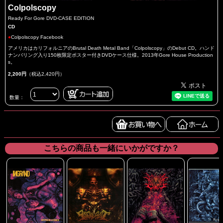
Colpolscopy
Ready For Gore DVD-CASE EDITION
CD
●
Colpolscopy Facebook
アメリカはカリフォルニアのBrutal Death Metal Band「Colpolscopy」のDebut CD。ハンド
ナンバリング入り150枚限定ポスター付きDVDケース仕様。2013年Gore House Production
s。
2,200円
（税込2,420円）
数量：
こちらの商品も一緒にいかがですか？