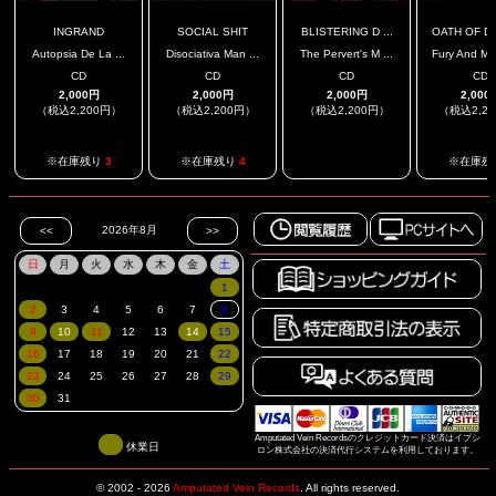
INGRAND
SOCIAL SHIT
BLISTERING D ...
OATH OF DA
Autopsia De La ...
Disociativa Man ...
The Pervert's M ...
Fury And Mal
CD
CD
CD
CD
2,000円
2,000円
2,000円
2,000
（税込2,200円）
（税込2,200円）
（税込2,200円）
（税込2,2
.
※在庫残り
3
※在庫残り
4
※在庫残
Amputated Vein Recordsのクレジットカード決済はイプシ
休業日
ロン株式会社の決済代行システムを利用しております。
© 2002 - 2026
Amputated Vein Records
.
All rights reserved.