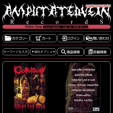
[
English Online Store
]
Online Shop
[ Last Update : July 31, 2026 (Fri.) ]