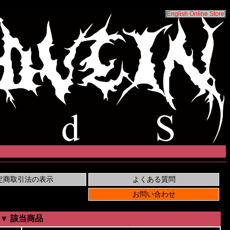
[
English Online Store
]
▼ 該当商品