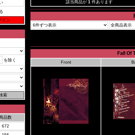
該当商品が
1
件あります
る
Fall Of
を除く
Front
B
商品数
672
156