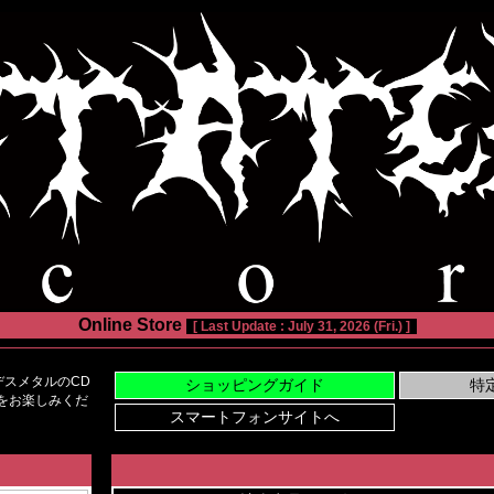
Online Store
[ Last Update : July 31, 2026 (Fri.) ]
スメタルのCD
い物をお楽しみくだ