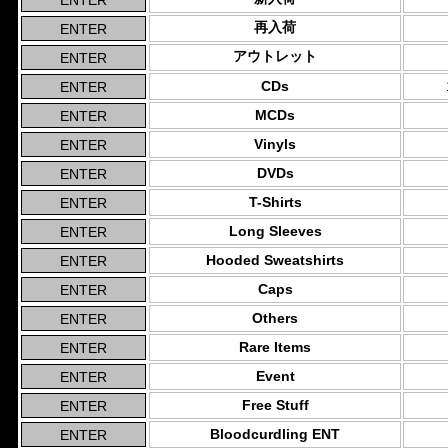
再入荷
アウトレット
CDs
MCDs
Vinyls
DVDs
T-Shirts
Long Sleeves
Hooded Sweatshirts
Caps
Others
Rare Items
Event
Free Stuff
Bloodcurdling ENT