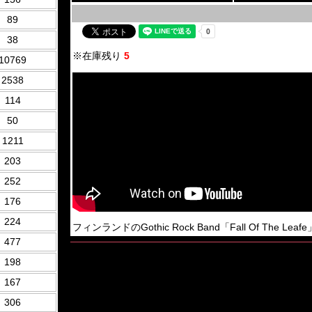
89
38
※在庫残り
5
10769
2538
114
50
1211
203
252
176
224
フィンランドのGothic Rock Band「Fall Of The Leafe
477
198
167
306