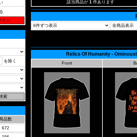
該当商品が
1
件あります
る
Relics Of Humanity - Ominousl
を除く
Front
B
商品数
672
156