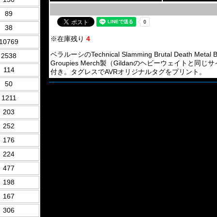
89
38
※在庫残り
4
10769
ベラルーシのTechnical Slamming Brutal Death Meta
2538
Groupies Merch製（Gildanのヘビーウェイ
114
付き。タグレスでAVRオリジナルタグをプリント。
50
1211
203
252
176
224
477
198
167
306