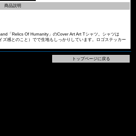
商品説明
l Band「Relics Of Humanity」のCover Art Art Tシャツ。シャツは
トと同じサイズ感とのこと）でで生地もしっかりしています。ロゴステッカー