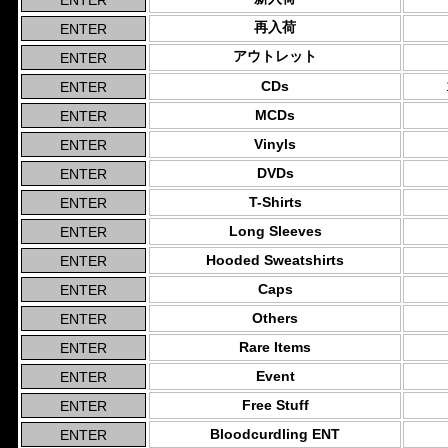
再入荷
アウトレット
CDs
MCDs
Vinyls
DVDs
T-Shirts
Long Sleeves
Hooded Sweatshirts
Caps
Others
Rare Items
Event
Free Stuff
Bloodcurdling ENT