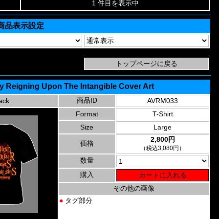
1 件目を表示中
商品表示設定
y Reigning Upon The Intangible Cover Art
商品ID
ack
AVRM033
Format
T-Shirt
Size
Large
2,800円
価格
（税込3,080円）
数量
購入
その他の画像
●
タグ部分