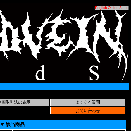
[
English Online Store
]
▼ 該当商品