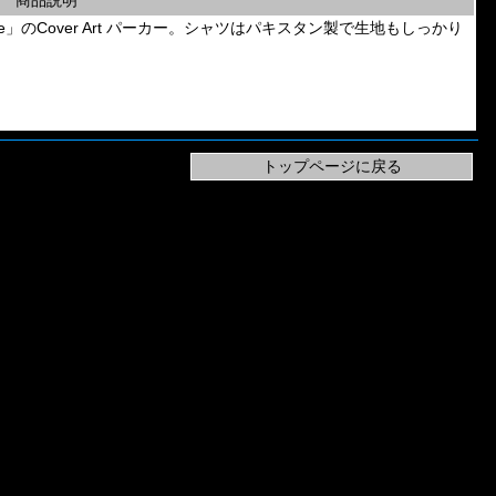
商品説明
f Penance」のCover Art パーカー。シャツはパキスタン製で生地もしっかり