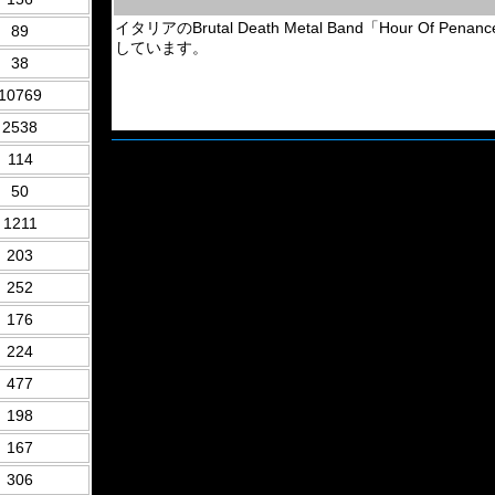
イタリアのBrutal Death Metal Band「Hour O
89
しています。
38
10769
2538
114
50
1211
203
252
176
224
477
198
167
306