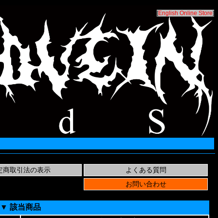
[
English Online Store
]
▼ 該当商品