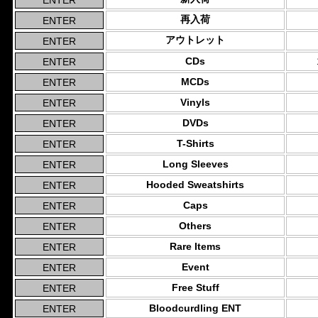
再入荷
アウトレット
CDs
MCDs
Vinyls
DVDs
T-Shirts
Long Sleeves
Hooded Sweatshirts
Caps
Others
Rare Items
Event
Free Stuff
Bloodcurdling ENT