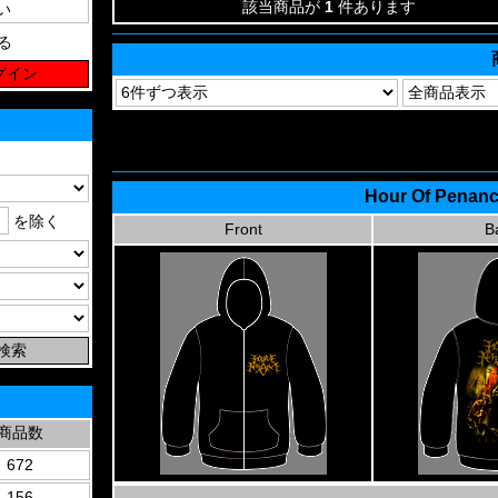
該当商品が
1
件あります
る
Hour Of Penanc
を除く
Front
B
商品数
672
156