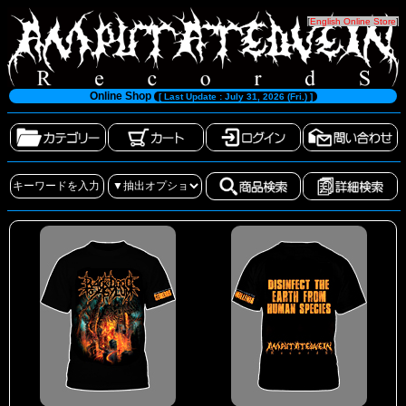
[
English Online Store
]
Online Shop
[ Last Update : July 31, 2026 (Fri.) ]