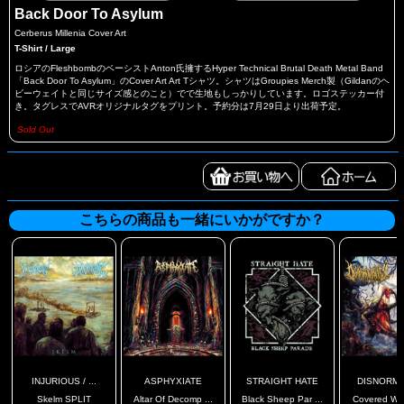
Back Door To Asylum
Cerberus Millenia Cover Art
T-Shirt / Large
ロシアのFleshbombのベーシストAnton氏擁するHyper Technical Brutal Death Metal Band
「Back Door To Asylum」のCover Art Art Tシャツ。シャツはGroupies Merch製（Gildanのヘ
ビーウェイトと同じサイズ感とのこと）でで生地もしっかりしています。ロゴステッカー付
き。タグレスでAVRオリジナルタグをプリント。予約分は7月29日より出荷予定。
Sold Out
こちらの商品も一緒にいかがですか？
INJURIOUS / ...
ASPHYXIATE
STRAIGHT HATE
DISNORMA
Skelm SPLIT
Altar Of Decomp ...
Black Sheep Par ...
Covered With