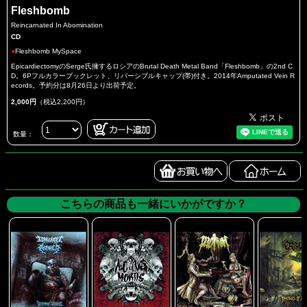
Fleshbomb
Reincarnated In Abomination
CD
●
Fleshbomb MySpace
EpicardiectomyのSerge氏擁するロシアのBrutal Death Metal Band「Fleshbomb」の2nd C
D。6Pフルカラーブックレット、リバーシブルキャップ(帯)付き。2014年Amputated Vein R
ecords。予約分は8月26日より出荷予定。
2,000円
（税込2,200円）
数量：
こちらの商品も一緒にいかがですか？