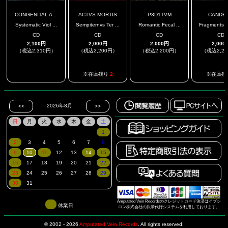
CONGENITAL A ...
ACTVS MORTIS
P3D1TVM
CANDE
Systematic Viol ...
Sempiternvs Ter ...
Romantic Fecal ...
Fragments Of
CD
CD
CD
CD
2,100円
2,000円
2,000円
2,000
（税込2,310円）
（税込2,200円）
（税込2,200円）
（税込2,2
.
.
※在庫残り
2
※在庫残
Amputated Vein Recordsのクレジットカード決済はイプシ
休業日
ロン株式会社の決済代行システムを利用しております。
© 2002 - 2026
Amputated Vein Records
.
All rights reserved.