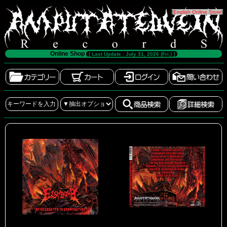
[
English Online Store
]
Online Shop
[ Last Update : July 31, 2026 (Fri.) ]