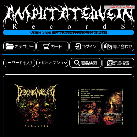
[
English Online Store
]
Online Shop
[ Last Update : July 31, 2026 (Fri.) ]