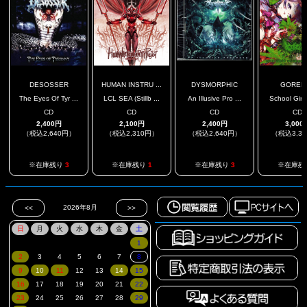
DESOSSER
HUMAN INSTRU ...
DYSMORPHIC
GOREP
The Eyes Of Tyr ...
LCL SEA (Stillb ...
An Illusive Pro ...
School Girl 
CD
CD
CD
CD
2,400円
2,100円
2,400円
3,000
（税込2,640円）
（税込2,310円）
（税込2,640円）
（税込3,3
※在庫残り
3
※在庫残り
1
※在庫残り
3
※在庫残