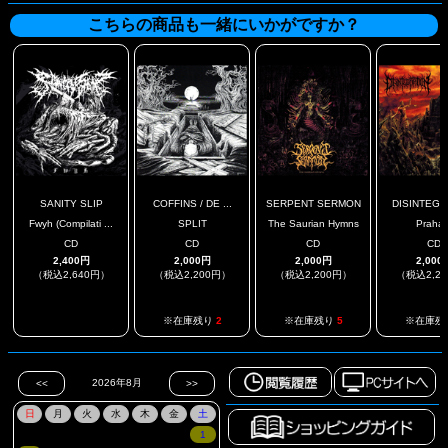
こちらの商品も一緒にいかがですか？
SANITY SLIP
COFFINS / DE ...
SERPENT SERMON
DISINTEGR
Fwyh (Compilati ...
SPLIT
The Saurian Hymns
Prahar
CD
CD
CD
CD
2,400円
2,000円
2,000円
2,000
（税込2,640円）
（税込2,200円）
（税込2,200円）
（税込2,2
.
※在庫残り
2
※在庫残り
5
※在庫残