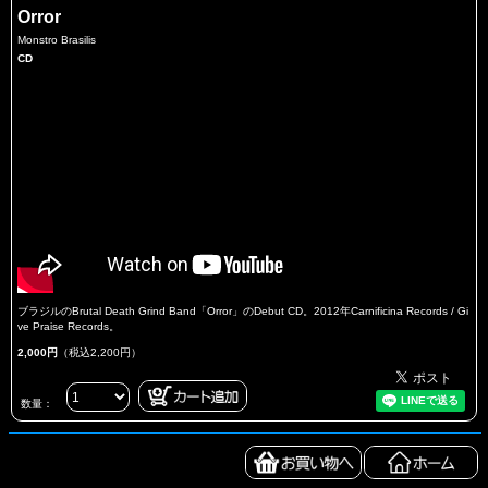
Orror
Monstro Brasilis
CD
ブラジルのBrutal Death Grind Band「Orror」のDebut CD。2012年Carnificina Records / Gi
ve Praise Records。
2,000円
（税込2,200円）
数量：