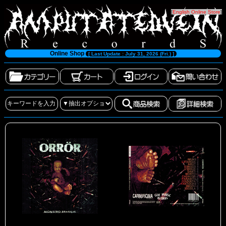
[
English Online Store
]
Online Shop
[ Last Update : July 31, 2026 (Fri.) ]