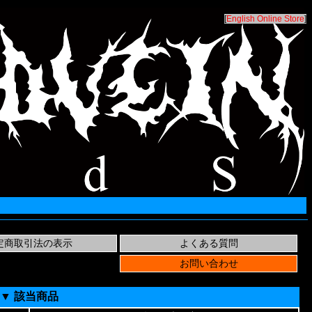
[
English Online Store
]
▼ 該当商品