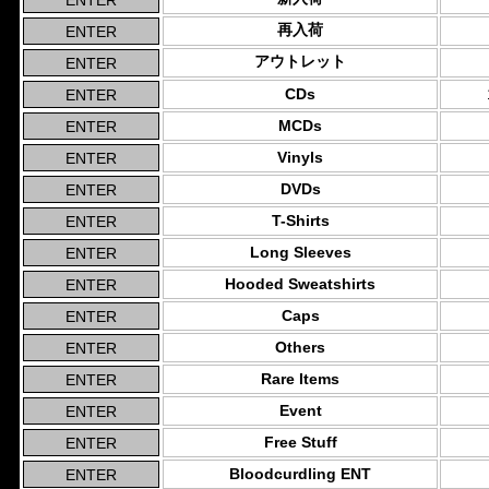
再入荷
アウトレット
CDs
MCDs
Vinyls
DVDs
T-Shirts
Long Sleeves
Hooded Sweatshirts
Caps
Others
Rare Items
Event
Free Stuff
Bloodcurdling ENT