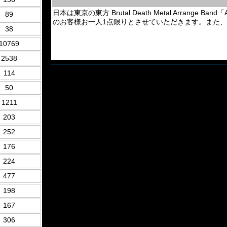
日本は東京の東方 Brutal Death Metal Arrange 
89
のお客様お一人1点限りとさせていただきます。また
38
10769
2538
114
50
1211
203
252
176
224
477
198
167
306