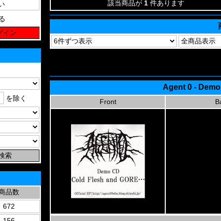
該当商品が
1
件あります
る
Agent 0 - Demo
を除く
Front
B
商品数
672
156