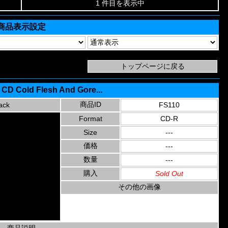
1 件目を表示中
商品表示設定
 CD Cold Flesh And Gore...
商品ID
ack
FS110
Format
CD-R
Size
---
価格
---
数量
---
購入
Sold Out
その他の画像