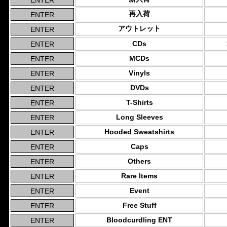
再入荷
アウトレット
CDs
MCDs
Vinyls
DVDs
T-Shirts
Long Sleeves
Hooded Sweatshirts
Caps
Others
Rare Items
Event
Free Stuff
Bloodcurdling ENT