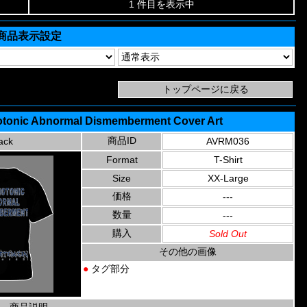
1 件目を表示中
商品表示設定
hotonic Abnormal Dismemberment Cover Art
商品ID
ack
AVRM036
Format
T-Shirt
Size
XX-Large
価格
---
数量
---
購入
Sold Out
その他の画像
●
タグ部分