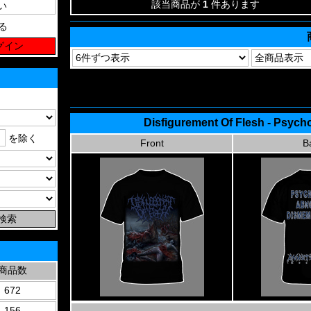
該当商品が
1
件あります
る
Disfigurement Of Flesh - Psyc
を除く
Front
B
商品数
672
156