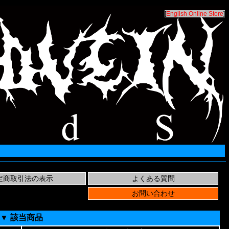
[
English Online Store
]
▼ 該当商品