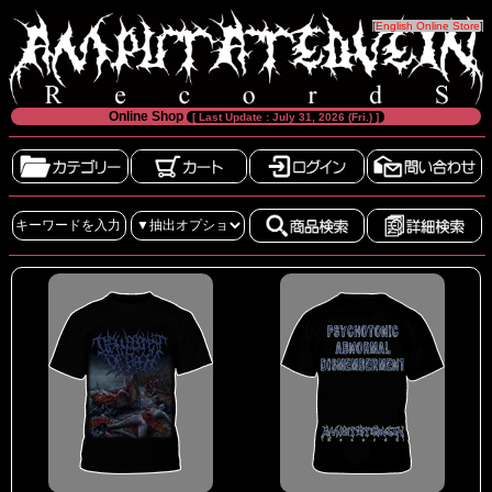
[
English Online Store
]
Online Shop
[ Last Update : July 31, 2026 (Fri.) ]