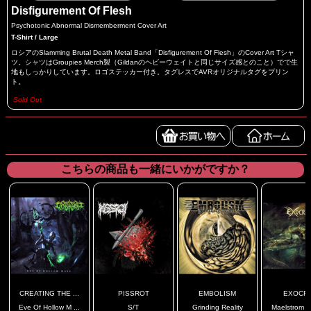
Disfigurement Of Flesh
Psychotonic Abnormal Dismemberment Cover Art
T-Shirt / Large
ロシアのSlamming Brutal Death Metal Band「Disfigurement Of Flesh」のCover Art Tシャ
ツ。シャツはGroupies Merch製（Gildanのヘビーウェイトと同じサイズ感とのこと）でで生
地もしっかりしています。ロゴステッカー付き。タグレスでAVRオリジナルタグをプリン
ト。
Sold Out
こちらの商品も一緒にいかがですか？
CREATING THE ...
PISSROT
EMBOLISM
EXOCRI
Eve Of Hollow M ...
S/T
Grinding Reality
Maelstrom DI