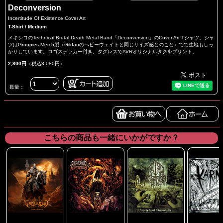
Deconversion
Incertitude Of Existence Cover Art
T-Shirt / Medium
メキシコのTechnical Brutal Death Metal Band「Deconversion」のCover Art Tシャツ。シャ
ツはGroupies Merch製（Gildanのヘビーウェイトと同じサイズ感とのこと）でで生地もしっ
かりしています。ロゴステッカー付き。タグレスでAVRオリジナルタグをプリント。
2,800円
（税込3,080円）
数量：
こちらの商品も一緒にいかがですか？