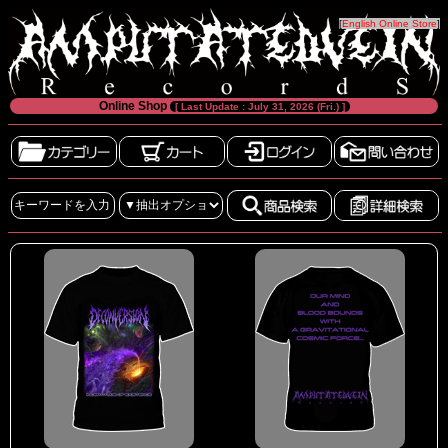
[
English Online Store
]
Online Shop
[ Last Update : July 31, 2026 (Fri.) ]