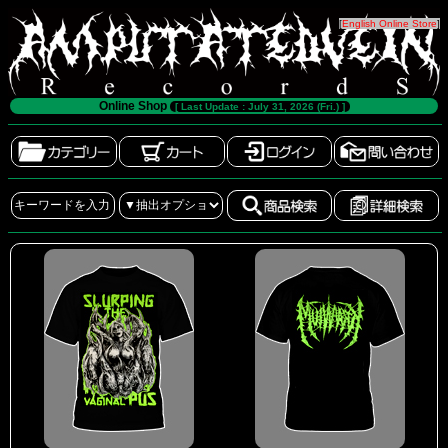
[
English Online Store
]
Online Shop
[ Last Update : July 31, 2026 (Fri.) ]