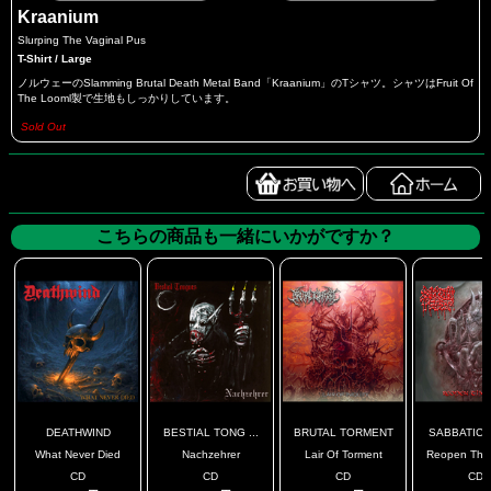
Kraanium
Slurping The Vaginal Pus
T-Shirt / Large
ノルウェーのSlamming Brutal Death Metal Band「Kraanium」のTシャツ。シャツはFruit Of
The Looml製で生地もしっかりしています。
Sold Out
こちらの商品も一緒にいかがですか？
DEATHWIND
BESTIAL TONG ...
BRUTAL TORMENT
SABBATIC 
What Never Died
Nachzehrer
Lair Of Torment
Reopen Th
CD
CD
CD
CD