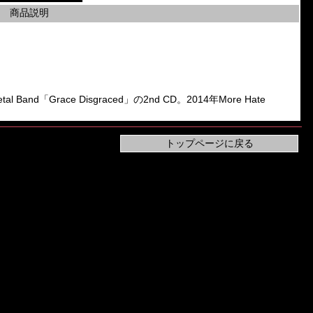
商品説明
l Band「Grace Disgraced」の2nd CD。2014年More Hate