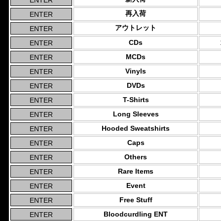
再入荷
アウトレット
CDs
MCDs
Vinyls
DVDs
T-Shirts
Long Sleeves
Hooded Sweatshirts
Caps
Others
Rare Items
Event
Free Stuff
Bloodcurdling ENT