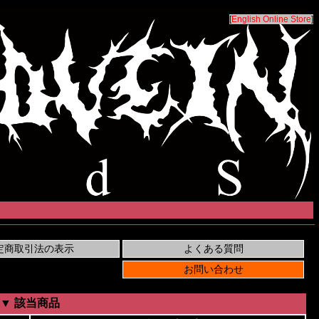
[
English Online Store
]
▼ 該当商品