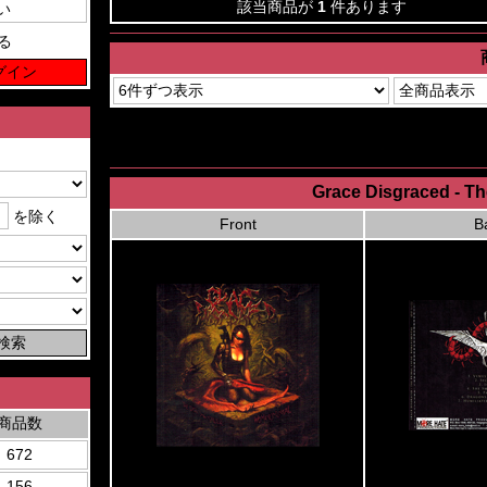
該当商品が
1
件あります
る
Grace Disgraced - T
を除く
Front
B
商品数
672
156