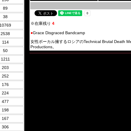
89
38
※在庫残り
4
10769
●
Grace Disgraced Bandcamp
2538
女性ボーカル擁するロシアのTechnical Brutal Death Meta
114
Productions。
50
1211
203
252
176
224
477
198
167
306