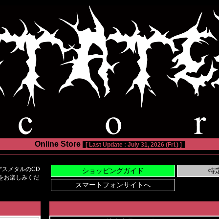
Online Store
[ Last Update : July 31, 2026 (Fri.) ]
スメタルのCD
い物をお楽しみくだ