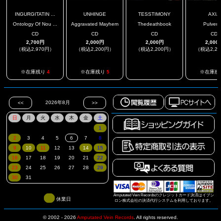
INGURGITATIN ...
UNHINGE
TESSTIMONY
AXIA
Ontology Of Nou ...
Aggravated Mayhem
Thedeathbook
Pulveriz
CD
CD
CD
CD
2,700円
2,000円
2,000円
2,000
（税込2,970円）
（税込2,200円）
（税込2,200円）
（税込2,2
.
※在庫残り
4
※在庫残り
5
※在庫残
Amputated Vein Recordsのクレジットカード決済はイプシ
休業日
ロン株式会社の決済代行システムを利用しております。
© 2002 - 2026
Amputated Vein Records
.
All rights reserved.