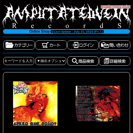
[
English Online Store
]
Online Shop
[ Last Update : July 31, 2026 (Fri.) ]