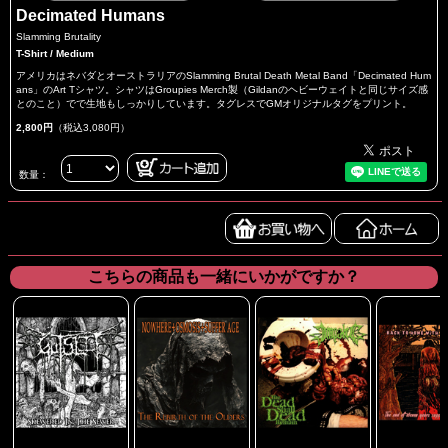
Decimated Humans
Slamming Brutality
T-Shirt / Medium
アメリカはネバダとオーストラリアのSlamming Brutal Death Metal Band「Decimated Hum
ans」のArt Tシャツ。シャツはGroupies Merch製（Gildanのヘビーウェイトと同じサイズ感
とのこと）でで生地もしっかりしています。タグレスでGMオリジナルタグをプリント。
2,800円
（税込3,080円）
数量：
こちらの商品も一緒にいかがですか？