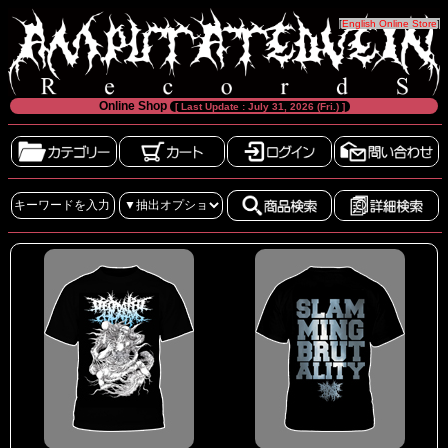
[
English Online Store
]
Online Shop
[ Last Update : July 31, 2026 (Fri.) ]