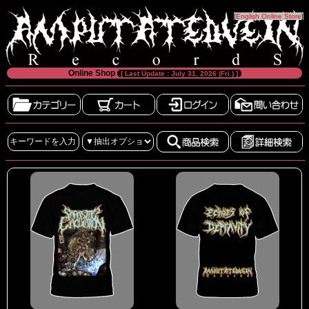
[
English Online Store
]
Online Shop
[ Last Update : July 31, 2026 (Fri.) ]