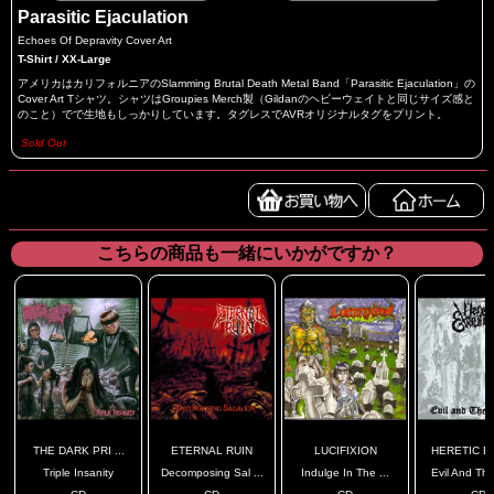
Parasitic Ejaculation
Echoes Of Depravity Cover Art
T-Shirt / XX-Large
アメリカはカリフォルニアのSlamming Brutal Death Metal Band「Parasitic Ejaculation」の
Cover Art Tシャツ。シャツはGroupies Merch製（Gildanのヘビーウェイトと同じサイズ感と
のこと）でで生地もしっかりしています。タグレスでAVRオリジナルタグをプリント。
Sold Out
こちらの商品も一緒にいかがですか？
THE DARK PRI ...
ETERNAL RUIN
LUCIFIXION
HERETIC EX
Triple Insanity
Decomposing Sal ...
Indulge In The ...
Evil And The