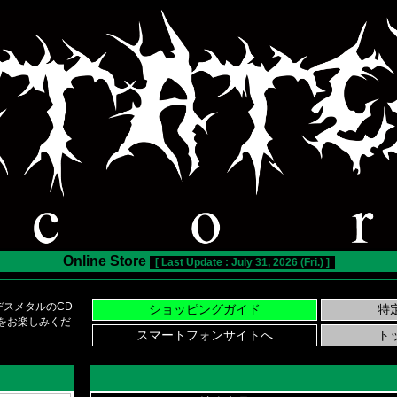
Online Store
[ Last Update : July 31, 2026 (Fri.) ]
スメタルのCD
い物をお楽しみくだ