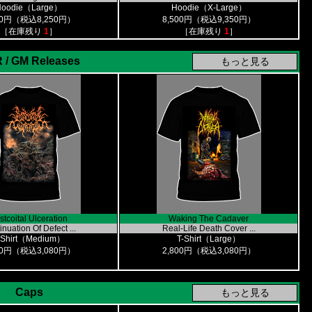
Hoodie（Large）
Hoodie（X-Large）
00円（税込8,250円）
8,500円（税込9,350円）
［在庫残り
1
］
［在庫残り
1
］
 / GM Releases
stcoital Ulceration
Waking The Cadaver
nuation Of Defect ...
Real-Life Death Cover ...
-Shirt（Medium）
T-Shirt（Large）
00円（税込3,080円）
2,800円（税込3,080円）
Caps