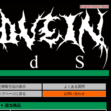
[
English Online Store
]
▼ 該当商品