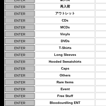
再入荷
アウトレット
CDs
MCDs
Vinyls
DVDs
T-Shirts
Long Sleeves
Hooded Sweatshirts
Caps
Others
Rare Items
Event
Free Stuff
Bloodcurdling ENT