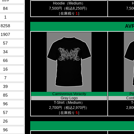
Hoodie（Medium）
84
7,500円（税込8,250円）
7,5
［在庫残り
1
］
1
8258
AVR
1907
57
34
66
16
7
39
Carnivorous Voracity
Po
85
Gray Logo
Conti
T-Shirt（Medium）
T
96
2,700円（税込2,970円）
2,8
57
［在庫残り
5
］
26
96