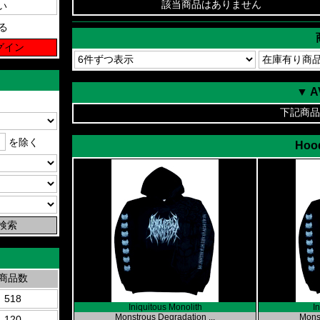
該当商品はありません
る
▼ 
下記商品
を除く
Hood
商品数
518
Iniquitous Monolith
I
Monstrous Degradation ...
Monst
120