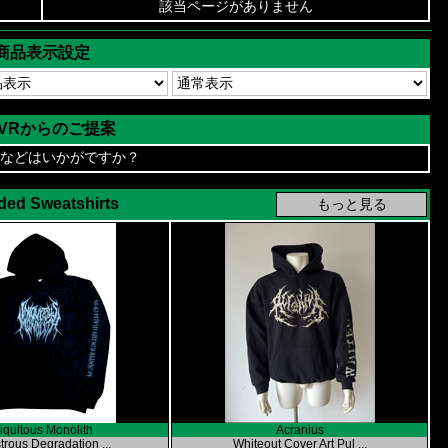
該当ページがありません
商品表示設定
AVRからのご提案
などはいかがですか？
ed Sweatshirts
niquitous Monolith
Acranius
rous Degradation ...
Whiteout Cover Art Pul ...