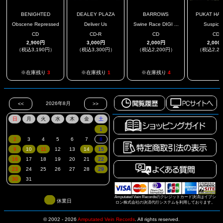
BENIGHTED
DEALEY PLAZA
BARROWS
PUKAT HA
Obscene Repressed
Deliver Us
Swine Race DIGI ...
Suspici
CD
CD-R
CD
CD
2,900円
3,000円
2,000円
2,000
（税込3,190円）
（税込3,300円）
（税込2,200円）
（税込2,2
.
※在庫残り
3
※在庫残り
1
※在庫残り
4
Amputated Vein Recordsのクレジットカード決済はイプシ
休業日
ロン株式会社の決済代行システムを利用しております。
© 2002 - 2026
Amputated Vein Records
.
All rights reserved.