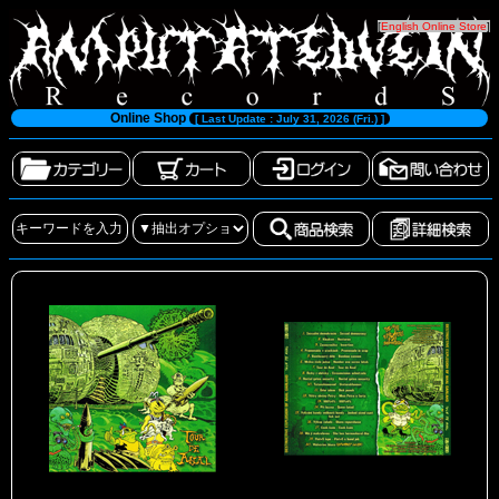
[
English Online Store
]
Online Shop
[ Last Update : July 31, 2026 (Fri.) ]