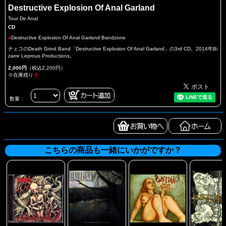
Destructive Explosion Of Anal Garland
Tour De Anal
CD
●
Destructive Explosion Of Anal Garland Bandzone
チェコのDeath Grind Band「Destructive Explosion Of Anal Garland」の3rd CD。2014年Bi
zarre Leprous Productions。
2,000円
（税込2,200円）
※在庫残り
5
数量：
こちらの商品も一緒にいかがですか？