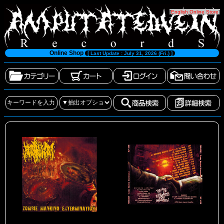
[
English Online Store
]
Online Shop
[ Last Update : July 31, 2026 (Fri.) ]