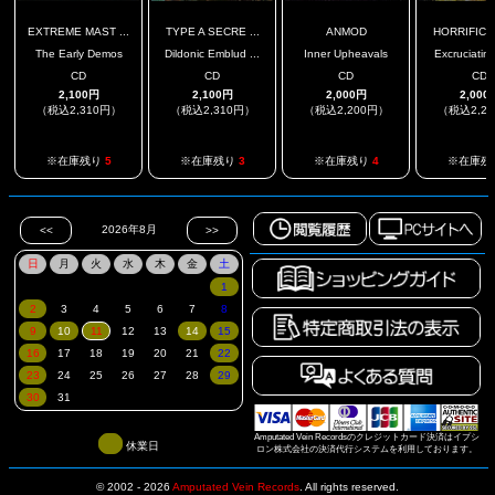
EXTREME MAST ...
TYPE A SECRE ...
ANMOD
HORRIFIC D
The Early Demos
Dildonic Emblud ...
Inner Upheavals
Excruciating
CD
CD
CD
CD
2,100円
2,100円
2,000円
2,000
（税込2,310円）
（税込2,310円）
（税込2,200円）
（税込2,2
※在庫残り
5
※在庫残り
3
※在庫残り
4
※在庫残
Amputated Vein Recordsのクレジットカード決済はイプシ
休業日
ロン株式会社の決済代行システムを利用しております。
© 2002 - 2026
Amputated Vein Records
.
All rights reserved.