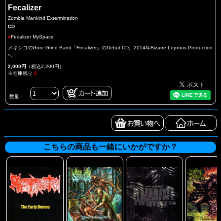
Fecalizer
Zombie Mankind Extermination
CD
●
Fecalizer MySpace
メキシコのGore Grind Band「Fecalizer」のDebut CD。2014年Bizarre Leprous Production
s。
2,000円
（税込2,200円）
※在庫残り
5
数量：
こちらの商品も一緒にいかがですか？