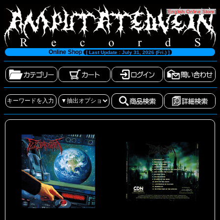
[
English Online Store
]
Online Shop
[ Last Update : July 31, 2026 (Fri.) ]