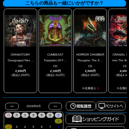
こちらの商品も一緒にいかがですか？
CRANIOTOMY
CUMBEAST
HORROR CHAMBER
CRANIAL CO
Overgorged Fles ...
Fairytales Of F ...
Thoughts: The S ...
Into The War
CD
CD
CD
CD
2,000円
2,100円
2,000円
4,000
（税込2,200円）
（税込2,310円）
（税込2,200円）
（税込4,4
.
.
※在庫残り
3
※在庫残