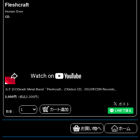
Fleshcraft
Human Error
CD
カナダのDeath Metal Band「Fleshcraft」のDebut CD。2014年CDN Records。
2,000円
（税込2,200円）
数量：