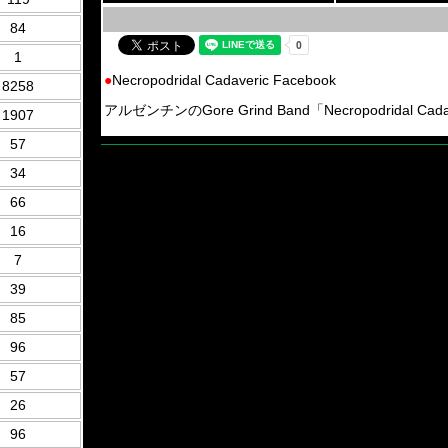
84
1
●
Necropodridal Cadaveric Facebook
8258
アルゼンチンのGore Grind Band「Necropodridal Cad
1907
57
34
66
16
7
39
85
96
57
26
96