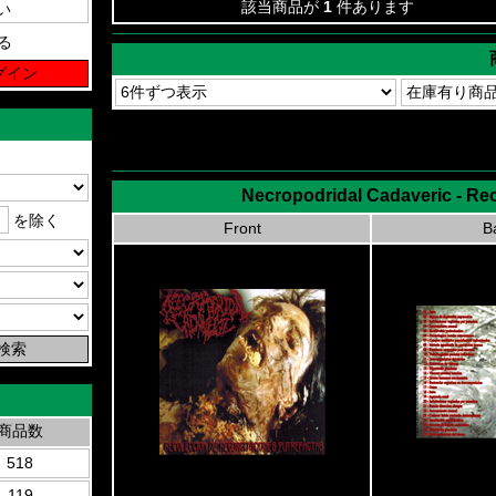
該当商品が
1
件あります
る
Necropodridal Cadaveric - Re
を除く
Front
B
商品数
518
119