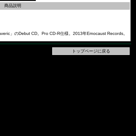
商品説明
averic」のDebut CD。Pro CD-R仕様。2013年Emocaust Records。