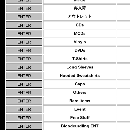
再入荷
アウトレット
CDs
MCDs
Vinyls
DVDs
T-Shirts
Long Sleeves
Hooded Sweatshirts
Caps
Others
Rare Items
Event
Free Stuff
Bloodcurdling ENT