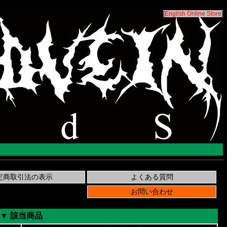
[
English Online Store
]
▼ 該当商品