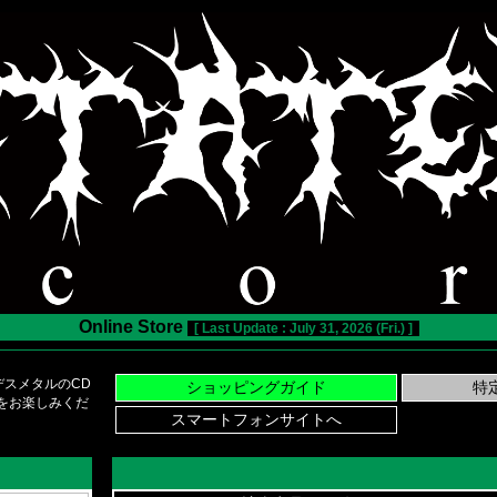
Online Store
[ Last Update : July 31, 2026 (Fri.) ]
スメタルのCD
い物をお楽しみくだ