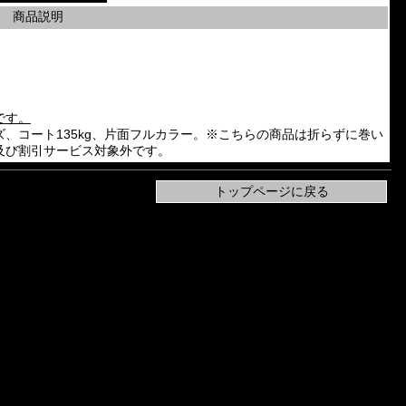
商品説明
です。
er。A2サイズ、コート135kg、片面フルカラー。※こちらの商品は折らずに巻い
及び割引サービス対象外です。