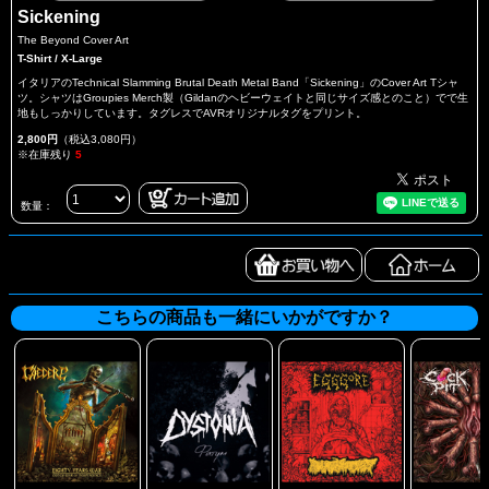
Sickening
The Beyond Cover Art
T-Shirt / X-Large
イタリアのTechnical Slamming Brutal Death Metal Band「Sickening」のCover Art Tシャ
ツ。シャツはGroupies Merch製（Gildanのヘビーウェイトと同じサイズ感とのこと）でで生
地もしっかりしています。タグレスでAVRオリジナルタグをプリント。
2,800円
（税込3,080円）
※在庫残り
5
数量：
こちらの商品も一緒にいかがですか？