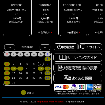
CAEDERE
DYSTONIA
EGGGORE / PH ...
COCK P
Eighty Years' W ...
Fatum
Surgical Interv ...
Who's Jizz I
CD
CD
CD
CD
2,000円
2,100円
2,000円
2,100
（税込2,200円）
（税込2,310円）
（税込2,200円）
（税込2,3
.
※在庫残り
3
※在庫残り
3
※在庫残
Amputated Vein Recordsのクレジットカード決済はイプシ
休業日
ロン株式会社の決済代行システムを利用しております。
© 2002 - 2026
Amputated Vein Records
.
All rights reserved.