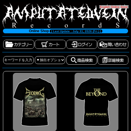
[
English Online Store
]
Online Shop
[ Last Update : July 31, 2026 (Fri.) ]