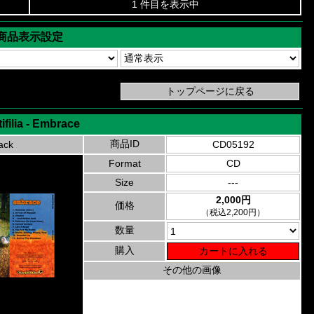
1 件目を表示中
商品表示設定
ifilia - Embrace
商品ID
ack
CD05192
Format
CD
Size
---
2,000円
価格
（税込2,200円）
数量
購入
その他の画像