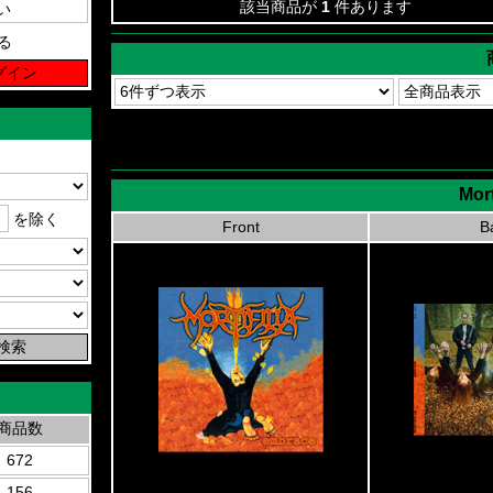
該当商品が
1
件あります
る
Mort
を除く
Front
B
商品数
672
156