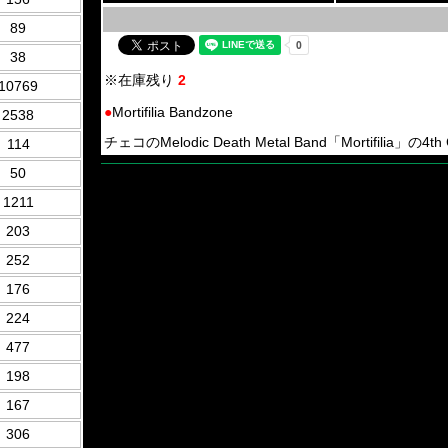
89
38
※在庫残り
2
10769
●
Mortifilia Bandzone
2538
チェコのMelodic Death Metal Band「Mortifilia」の4t
114
50
1211
203
252
176
224
477
198
167
306