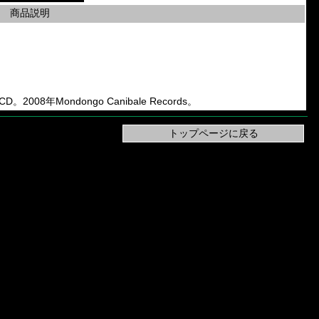
商品説明
h CD。2008年Mondongo Canibale Records。