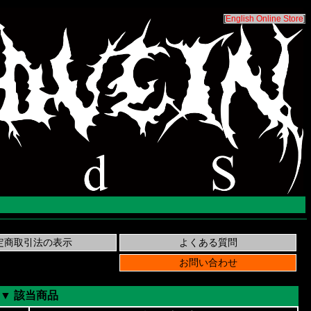
[
English Online Store
]
▼ 該当商品