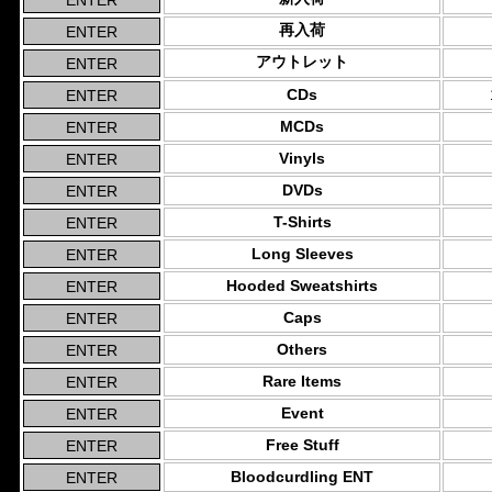
再入荷
アウトレット
CDs
MCDs
Vinyls
DVDs
T-Shirts
Long Sleeves
Hooded Sweatshirts
Caps
Others
Rare Items
Event
Free Stuff
Bloodcurdling ENT