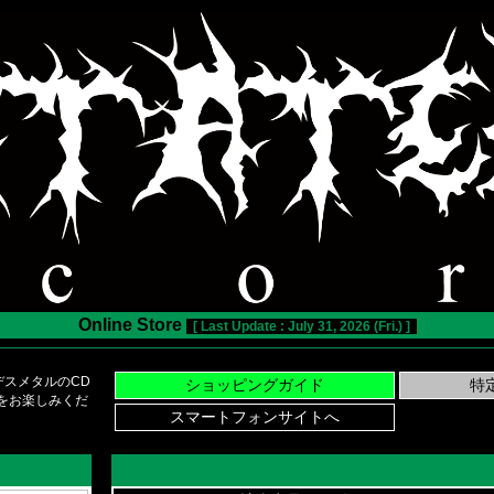
Online Store
[ Last Update : July 31, 2026 (Fri.) ]
スメタルのCD
い物をお楽しみくだ