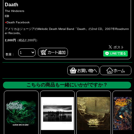
Daath
The Hinderers
CD
●
Daath Facebook
アメリカはジョージアのMelodic Death Metal Band「Daath」の2nd CD。2007年Roadrunn
er Records。
2,000円
（税込2,200円）
数量：
こちらの商品も一緒にいかがですか？