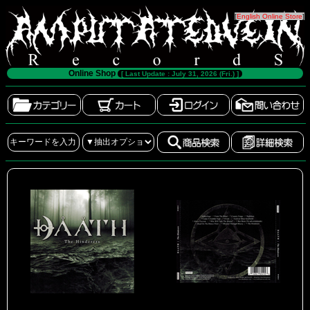
[
English Online Store
]
Online Shop
[ Last Update : July 31, 2026 (Fri.) ]