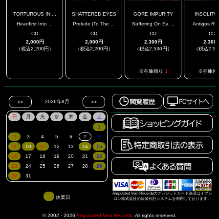
TORTUROUS IN ...
SHATTERED EYES
GORE IMPURITY
INSOLITUM 
Headfirst Into ...
Prelude (To The ...
Suffering On Ea ...
Antigos Ritu
CD
CD
CD
CD
2,000円
2,000円
2,300円
2,300
（税込2,200円）
（税込2,200円）
（税込2,530円）
（税込2,5
.
.
※在庫残り
3
※在庫残
Amputated Vein Recordsのクレジットカード決済はイプシ
休業日
ロン株式会社の決済代行システムを利用しております。
© 2002 - 2026
Amputated Vein Records
.
All rights reserved.