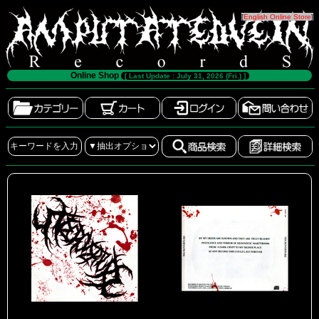
[
English Online Store
]
Online Shop
[ Last Update : July 31, 2026 (Fri.) ]