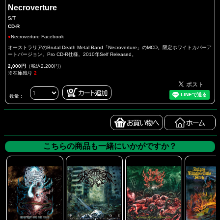
Necroverture
S/T
CD-R
●
Necroverture Facebook
オーストラリアのBrutal Death Metal Band「Necroverture」のMCD。限定ホワイトカバーア
ートバージョン。Pro CD-R仕様。2010年Self Released。
2,000円
（税込2,200円）
※在庫残り
2
数量：
こちらの商品も一緒にいかがですか？