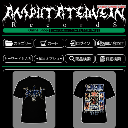
[
English Online Store
]
Online Shop
[ Last Update : July 31, 2026 (Fri.) ]