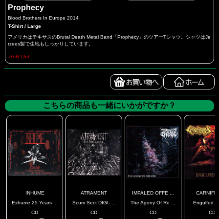
Prophecy
Blood Brothers In Europe 2014
T-Shirt / Large
アメリカはテキサスのBrutal Death Metal Band「Prophecy」のツアーTシャツ。シャツはJe
rzees製で生地もしっかりしています。
Sold Out
こちらの商品も一緒にいかがですか？
INHUME
ATRAMENT
IMPALED OFFE ...
CARNIFL
Exhume 25 Years ...
Scum Sect DIGI- ...
The Agony Of Re ...
Engulfed I
CD
CD
CD
CD