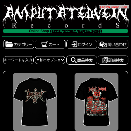
[
English Online Store
]
Online Shop
[ Last Update : July 31, 2026 (Fri.) ]