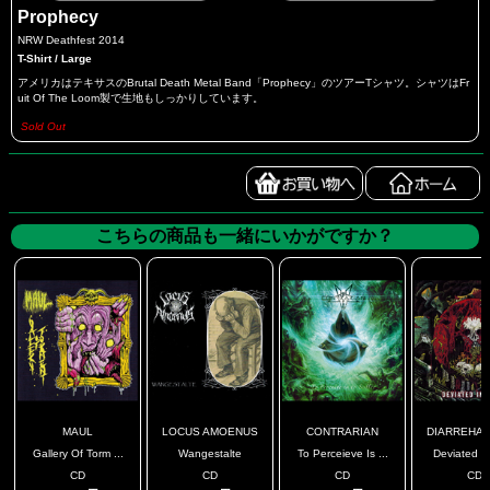
Prophecy
NRW Deathfest 2014
T-Shirt / Large
アメリカはテキサスのBrutal Death Metal Band「Prophecy」のツアーTシャツ。シャツはFr
uit Of The Loom製で生地もしっかりしています。
Sold Out
こちらの商品も一緒にいかがですか？
MAUL
LOCUS AMOENUS
CONTRARIAN
DIARREHA C
Gallery Of Torm ...
Wangestalte
To Perceieve Is ...
Deviated In
CD
CD
CD
CD