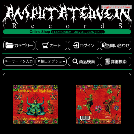
[
English Online Store
]
Online Shop
[ Last Update : July 31, 2026 (Fri.) ]