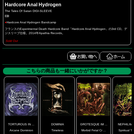
Hardcore Anal Hydrogen
The Tales Of Satan DIGI-SLEEVE
CD
●
Hardcore Anal Hydrogen Bandcamp
フランスのExperimental Death Hardcore Band「Hardcore Anal Hydrogen」の3rd CD。デ
ジスリーブ仕様。2014年Apathia Records。
Sold Out
こちらの商品も一緒にいかがですか？
TORTUROUS IN ...
DOMINIA
GROTESQUE IM ...
NEPHILIM G
Arcane Dominion
Timeless
Morbid Fetal Cr ...
Spiritual T