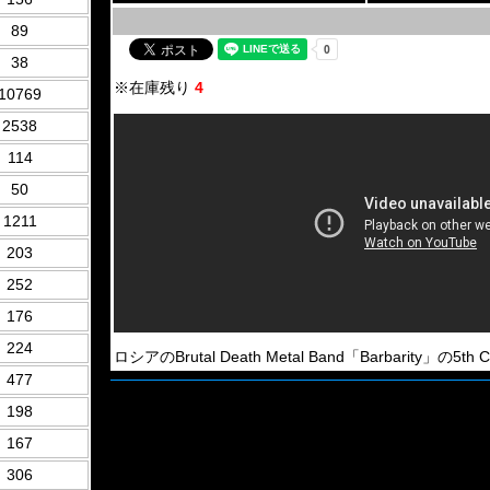
89
38
※在庫残り
4
10769
2538
114
50
1211
203
252
176
224
ロシアのBrutal Death Metal Band「Barbarity」の5th
477
198
167
306