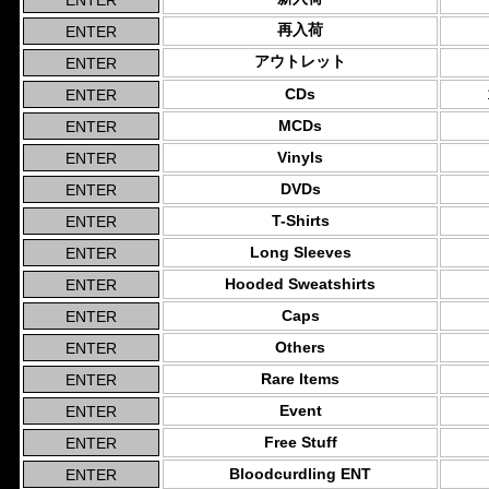
再入荷
アウトレット
CDs
MCDs
Vinyls
DVDs
T-Shirts
Long Sleeves
Hooded Sweatshirts
Caps
Others
Rare Items
Event
Free Stuff
Bloodcurdling ENT