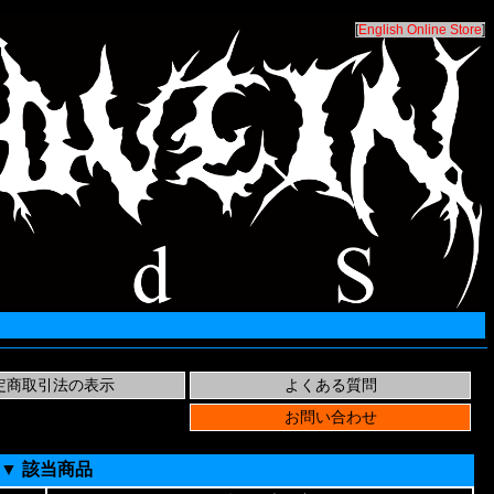
[
English Online Store
]
▼ 該当商品