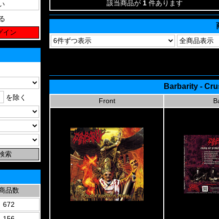
該当商品が
1
件あります
る
Barbarity - Cru
を除く
Front
B
商品数
672
156