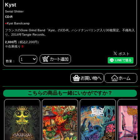
Kyst
Serial Shitter
CD-R
●
Kyst Bandcamp
フランスのGore Grind Band「Kyst」のCD-R。ハンドナンバリング入り30枚限定。不織布入
り。2014年Tangie Records。
2,000円
（税込2,200円）
※在庫残り
5
数量：
こちらの商品も一緒にいかがですか？