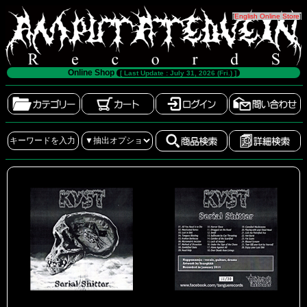
[
English Online Store
]
Online Shop
[ Last Update : July 31, 2026 (Fri.) ]