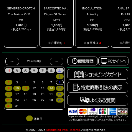
SEVERED CROTCH
SARCOPTIC MA ...
INOCULATION
ANALSPE
The Nature Of E ...
Dirges Of Necro ...
Actuality
Full Al
CD
MCD
CD
CD-R
2,000円
1,800円
3,500円
2,000
（税込2,200円）
（税込1,980円）
（税込3,850円）
（税込2,2
.
※在庫残り
2
※在庫残り
3
※在庫残
Amputated Vein Recordsのクレジットカード決済はイプシ
休業日
ロン株式会社の決済代行システムを利用しております。
© 2002 - 2026
Amputated Vein Records
.
All rights reserved.