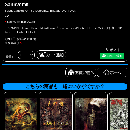
Sarinvomit
Baphopanzers Of The Demonical Brigade DIGI-PACK
CD
●
Sarinvomit Bandcamp
トルコのBlackened Death Metal Band「Sarinvomit」のDebut CD。デジパック仕様。2015
年Seven Gates Of Hell。
2,200円
（税込2,420円）
※在庫残り
5
数量：
こちらの商品も一緒にいかがですか？