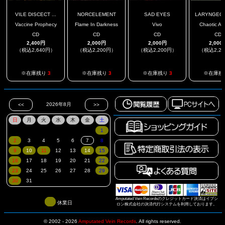
VILE DISCECT ...
NORCELEMENT
SAD EYES
LARYNGECTO
Vaccine Prophecy
Flame In Darkness
Vivo
Chaotic Au
CD
CD
CD
CD
2,400円
2,000円
2,000円
2,000
（税込2,640円）
（税込2,200円）
（税込2,200円）
（税込2,2
※在庫残り
3
※在庫残り
3
※在庫残り
3
※在庫残
Amputated Vein Recordsのクレジットカード決済はイプシ
休業日
ロン株式会社の決済代行システムを利用しております。
© 2002 - 2026
Amputated Vein Records
.
All rights reserved.