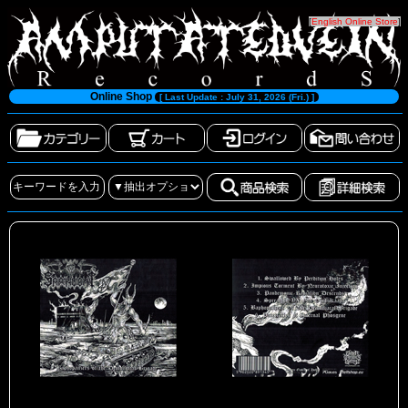
[
English Online Store
]
Online Shop
[ Last Update : July 31, 2026 (Fri.) ]