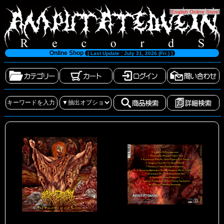
[
English Online Store
]
Online Shop
[ Last Update : July 31, 2026 (Fri.) ]