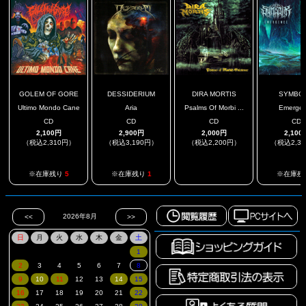
GOLEM OF GORE
DESSIDERIUM
DIRA MORTIS
SYMBOL
Ultimo Mondo Cane
Aria
Psalms Of Morbi ...
Emerge
CD
CD
CD
CD
2,100円
2,900円
2,000円
2,100
（税込2,310円）
（税込3,190円）
（税込2,200円）
（税込2,3
.
※在庫残り
5
※在庫残り
1
※在庫残