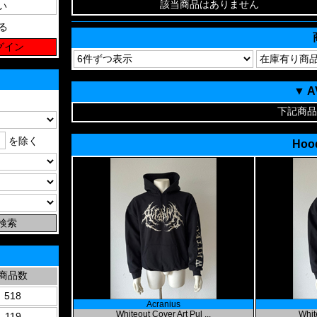
該当商品はありません
る
▼ 
下記商品
を除く
Hood
商品数
518
Acranius
Whiteout Cover Art Pul ...
White
119