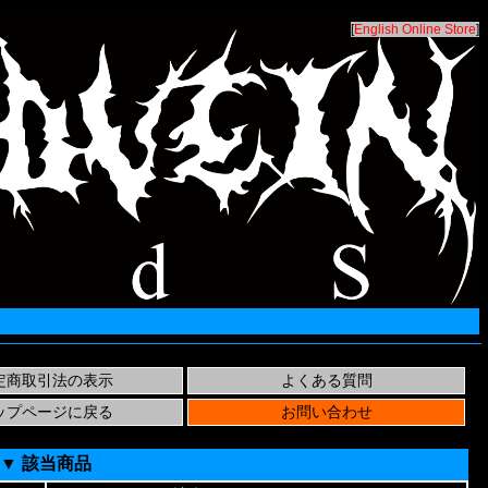
[
English Online Store
]
▼ 該当商品