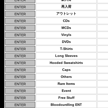
再入荷
アウトレット
CDs
MCDs
Vinyls
DVDs
T-Shirts
Long Sleeves
Hooded Sweatshirts
Caps
Others
Rare Items
Event
Free Stuff
Bloodcurdling ENT