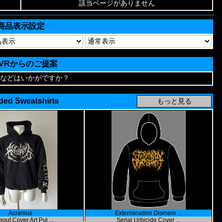
該当ページがありません
商品表示設定
AVRからのご提案
などはいかがですか？
ed Sweatshirts
Acranius
Extermination Dismem ...
out Cover Art Pul ...
Serial Urbicide Cover ...