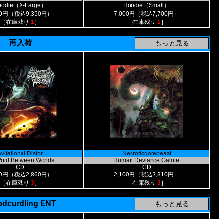
oodie（X-Large）
Hoodie（Small）
00円（税込9,350円）
7,000円（税込7,700円）
［在庫残り
1
］
［在庫残り
1
］
再入荷
vitational Distor ...
Necroticgorebeast
Void Between Worlds
Human Deviance Galore
CD
CD
00円（税込2,860円）
2,100円（税込2,310円）
［在庫残り
3
］
［在庫残り
3
］
odcurdling ENT