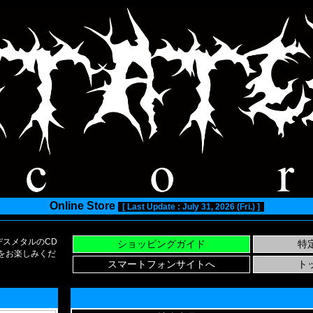
Online Store
[ Last Update : July 31, 2026 (Fri.) ]
スメタルのCD
い物をお楽しみくだ