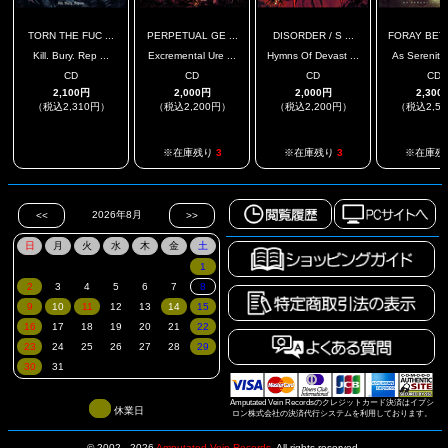
TORN THE FUC ...
PERPETUAL GE ...
DISORDER / S ...
FORAY BETW
Kill. Bury. Rep ...
Excremental Ure ...
Hymns Of Devast ...
As Serenity 
CD
CD
CD
CD
2,100円
2,000円
2,000円
2,300
（税込2,310円）
（税込2,200円）
（税込2,200円）
（税込2,5
.
※在庫残り
3
※在庫残り
3
※在庫残
Amputated Vein Recordsのクレジットカード決済はイプシ
休業日
ロン株式会社の決済代行システムを利用しております。
© 2002 - 2026
Amputated Vein Records
.
All rights reserved.