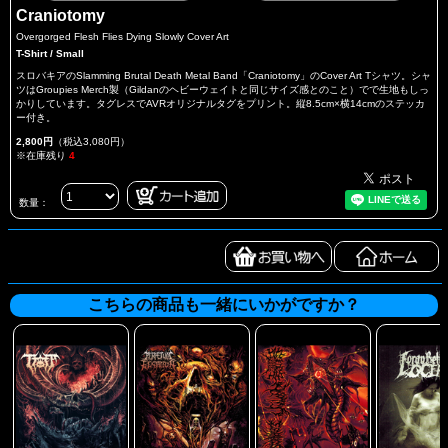
Craniotomy
Overgorged Flesh Flies Dying Slowly Cover Art
T-Shirt / Small
スロバキアのSlamming Brutal Death Metal Band「Craniotomy」のCover Art Tシャツ。シャ
ツはGroupies Merch製（Gildanのヘビーウェイトと同じサイズ感とのこと）でで生地もしっ
かりしています。タグレスでAVRオリジナルタグをプリント。縦8.5cm×横14cmのステッカ
ー付き。
2,800円
（税込3,080円）
※在庫残り
4
数量：
こちらの商品も一緒にいかがですか？