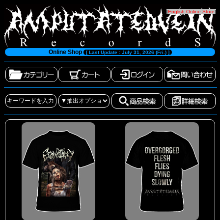
[
English Online Store
]
Online Shop
[ Last Update : July 31, 2026 (Fri.) ]