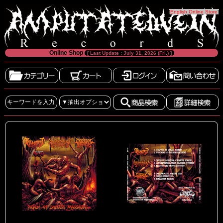
[
English Online Store
]
Online Shop
[ Last Update : July 31, 2026 (Fri.) ]