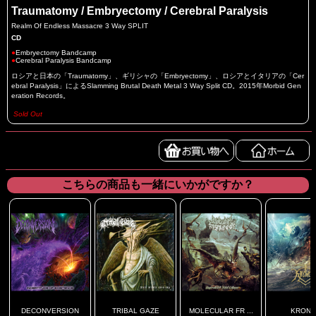
Traumatomy / Embryectomy / Cerebral Paralysis
Realm Of Endless Massacre 3 Way SPLIT
CD
●
Embryectomy Bandcamp
●
Cerebral Paralysis Bandcamp
ロシアと日本の「Traumatomy」、ギリシャの「Embryectomy」、ロシアとイタリアの「Cer
ebral Paralysis」によるSlamming Brutal Death Metal 3 Way Split CD。2015年Morbid Gen
eration Records。
Sold Out
こちらの商品も一緒にいかがですか？
DECONVERSION
TRIBAL GAZE
MOLECULAR FR ...
KRON