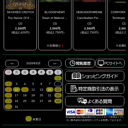
SEVERED CROTCH
BLOODPHEMY
HEBOIDOPHRENIE
CORPORATE 
The Nature Of E ...
Dawn of Malevol ...
Cannibalism For ...
Terminate Ex
CD
CD
CD
CD
2,200円
2,500円
2,500円
2,000
（税込2,420円）
（税込2,750円）
（税込2,750円）
（税込2,2
.
.
※在庫残り
1
※在庫残
Amputated Vein Recordsのクレジットカード決済はイプシ
休業日
ロン株式会社の決済代行システムを利用しております。