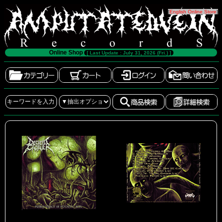
[
English Online Store
]
Online Shop
[ Last Update : July 31, 2026 (Fri.) ]