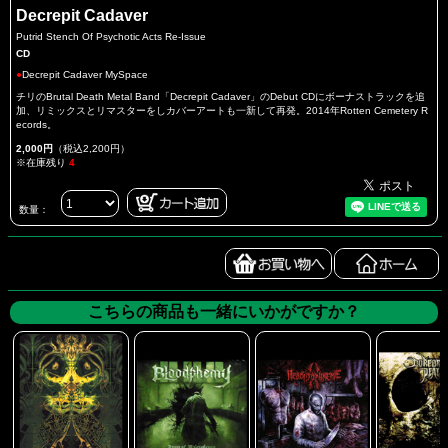
Decrepit Cadaver
Putrid Stench Of Psychotic Acts Re-Issue
CD
●
Decrepit Cadaver MySpace
チリのBrutal Death Metal Band「Decrepit Cadaver」のDebut CDにボーナストラックを追
加、リミックスとリマスターをしカバーアートも一新して再発。2014年Rotten Cemetery R
ecords。
2,000円
（税込2,200円）
※在庫残り
4
数量：
こちらの商品も一緒にいかがですか？