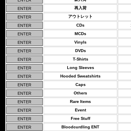
再入荷
アウトレット
CDs
MCDs
Vinyls
DVDs
T-Shirts
Long Sleeves
Hooded Sweatshirts
Caps
Others
Rare Items
Event
Free Stuff
Bloodcurdling ENT