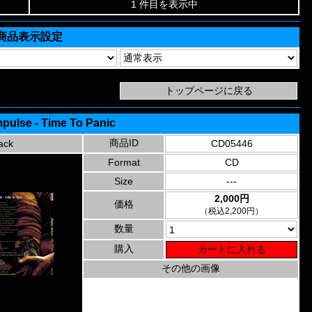
1 件目を表示中
商品表示設定
pulse - Time To Panic
商品ID
ack
CD05446
Format
CD
Size
---
2,000円
価格
（税込2,200円）
数量
購入
その他の画像