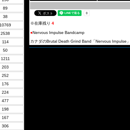
89
38
※在庫残り
4
10769
●
Nervous Impulse Bandcamp
2538
カナダのBrutal Death Grind Band「Nervous Impulse
114
50
1211
203
252
176
224
477
198
167
306