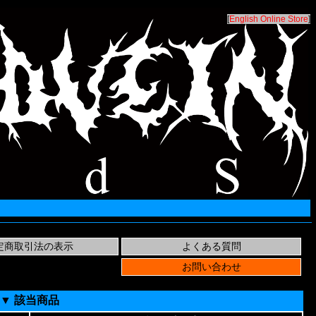
[
English Online Store
]
▼ 該当商品