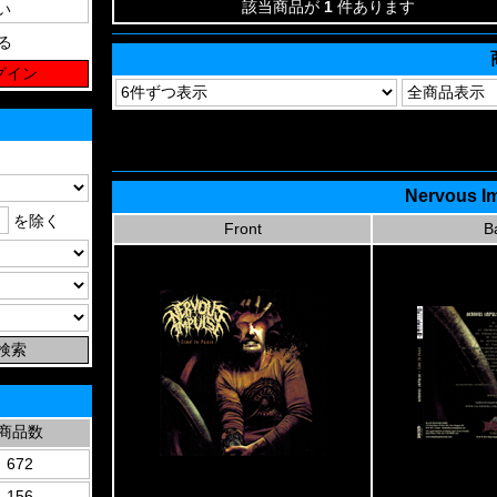
該当商品が
1
件あります
る
Nervous Im
を除く
Front
B
商品数
672
156