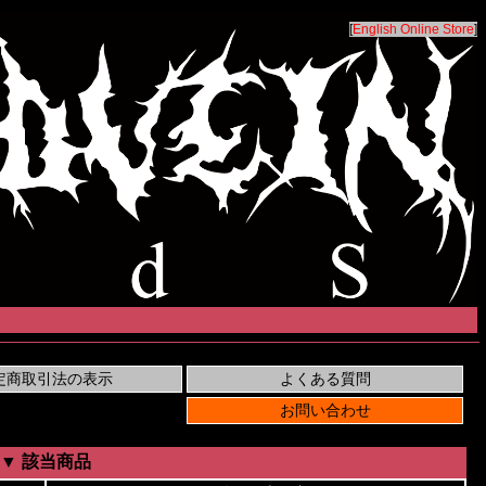
[
English Online Store
]
▼ 該当商品