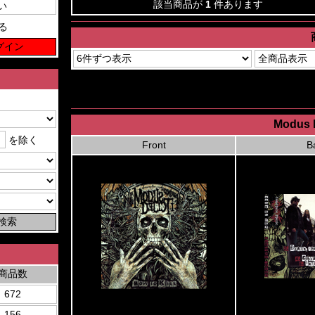
該当商品が
1
件あります
る
Modus D
を除く
Front
B
商品数
672
156