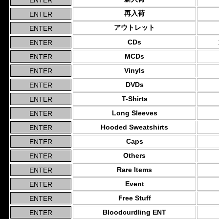
再入荷
アウトレット
CDs
MCDs
Vinyls
DVDs
T-Shirts
Long Sleeves
Hooded Sweatshirts
Caps
Others
Rare Items
Event
Free Stuff
Bloodcurdling ENT