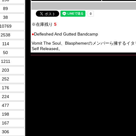
89
38
※在庫残り
5
10769
●
Defleshed And Gutted Bandcamp
2538
Vomit The Soul、Blasphemerのメンバーら擁するイタリアの
114
Self Released。
50
1211
203
252
176
224
477
198
167
306