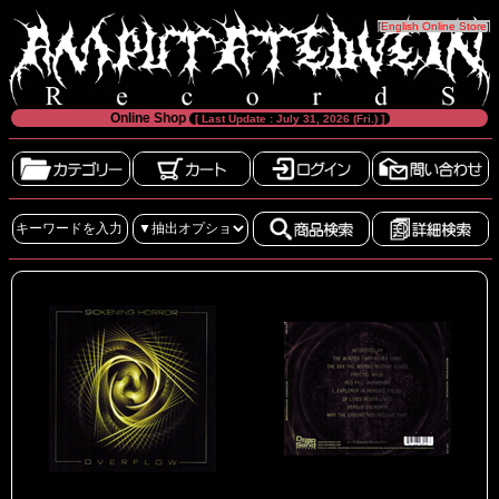
[
English Online Store
]
Online Shop
[ Last Update : July 31, 2026 (Fri.) ]