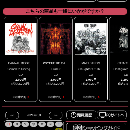
こちらの商品も一緒にいかがですか？
CARNAL DISSE ...
PSYCHOTIC GA ...
MAELSTROM
CATARR
Complete Discog ...
Hurdur
Slaughter Of Th ...
Fleshgrave D
CD
CD
CD
CD
2,000円
2,000円
2,000円
2,200
（税込2,200円）
（税込2,200円）
（税込2,200円）
（税込2,4
.
※在庫残り
3
※在庫残り
1
※在庫残り
4