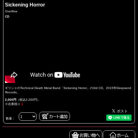
Sickening Horror
Overflow
CD
ギリシャのTechnical Death Metal Band「Sickening Horror」の3rd CD。2015年Deepsend
Records。
2,000円
（税込2,200円）
※在庫残り
1
数量：