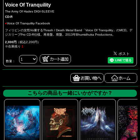
Voice Of Tranquility
The Army Of Hades DIGI-SLEEVE
CD-R
●
Voice Of Tranquility Facebook
フィリピンの女性Vo擁するThrash / Death Metal Band「Voice Of Tranquility」のMCD。デ
ジスリーブPro CD-R仕様。再発盤。廃盤。2013年Bhumidhuka Productions。
2,000円
（税込2,200円）
※在庫残り
1
数量：
こちらの商品も一緒にいかがですか？