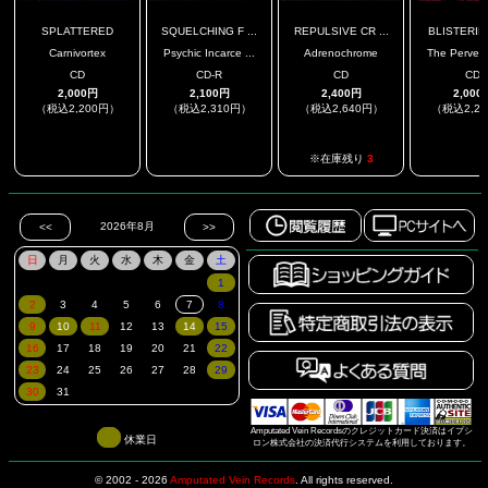
SPLATTERED
SQUELCHING F ...
REPULSIVE CR ...
BLISTERING
Carnivortex
Psychic Incarce ...
Adrenochrome
The Pervert'
CD
CD-R
CD
CD
2,000円
2,100円
2,400円
2,000
（税込2,200円）
（税込2,310円）
（税込2,640円）
（税込2,2
.
.
.
※在庫残り
3
Amputated Vein Recordsのクレジットカード決済はイプシ
休業日
ロン株式会社の決済代行システムを利用しております。
© 2002 - 2026
Amputated Vein Records
.
All rights reserved.