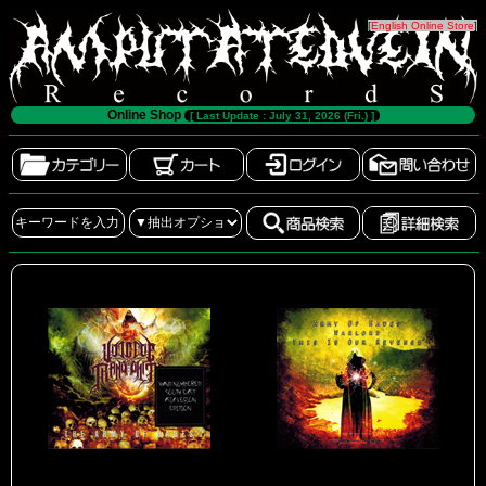
[
English Online Store
]
Online Shop
[ Last Update : July 31, 2026 (Fri.) ]