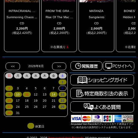
INTRACRANIAL ...
FROM THE GRA ...
MATANZA
BONEST
Summoning Chaos ...
Rise Of The Mac ...
Sangriento
Hidden Ho
CD
CD
CD
CD
2,200円
2,000円
2,000円
2,000
（税込2,420円）
（税込2,200円）
（税込2,200円）
（税込2,2
.
.
※在庫残り
1
※在庫残
Amputated Vein Recordsのクレジットカード決済はイプシ
休業日
ロン株式会社の決済代行システムを利用しております。
© 2002 - 2026
Amputated Vein Records
.
All rights reserved.