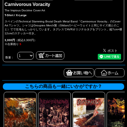
Carnivorous Voracity
The Impious Doctrine Cover Art
T-Shirt / X-Large
スペインのTechnical Slamming Brutal Death Metal Band「Carnivorous Voracity」のCover
Art Tシャツ。シャツはGroupies Merch製（Gildanのヘビーウェイトと同じサイズ感とのこ
と）でで生地もしっかりしています。タグレスでAVRオリジナルタグをプリント。縦7cm×横
12cmのステッカー付き。
3,000円
（税込3,300円）
※在庫残り
5
数量：
こちらの商品も一緒にいかがですか？