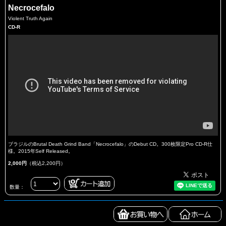
Necrocefalo
Violent Truth Again
CD-R
ブラジルのBrutal Death Grind Band「Necrocefalo」のDebut CD。300枚限定Pro CD-R仕
様。2015年Self Released。
2,000円
（税込2,200円）
数量：