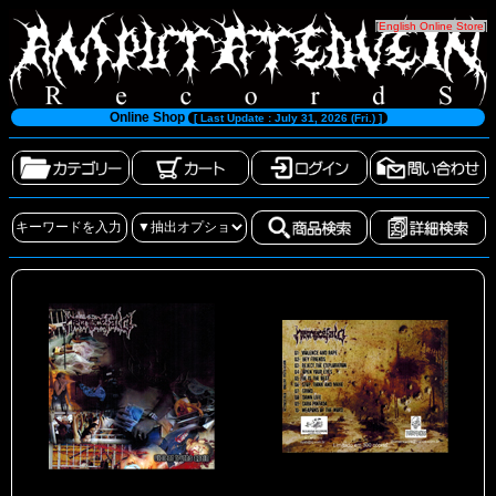
[
English Online Store
]
Online Shop
[ Last Update : July 31, 2026 (Fri.) ]