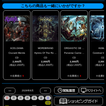
こちらの商品も一緒にいかがですか？
ACELDAMA
MORDBRAND
ORGIASTIC DE ...
HUMA
Cruciatti Mentis
Hymns Of The Ro ...
Perverse Carniv ...
Cerebral Inw
CD
CD
CD
CD
2,000円
2,000円
2,000円
2,000
（税込2,200円）
（税込2,200円）
（税込2,200円）
（税込2,2
.
※在庫残り
5
※在庫残り
4
※在庫残