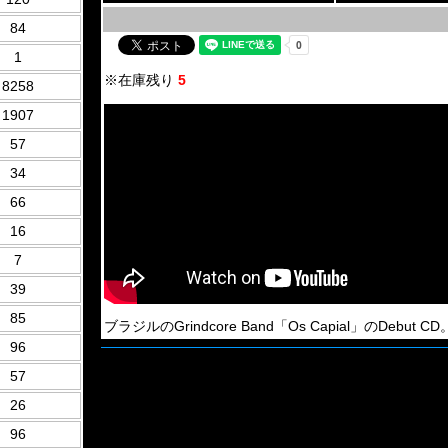
84
1
※在庫残り
5
8258
1907
57
34
66
16
7
39
85
ブラジルのGrindcore Band「Os Capial」のDebut CD。2
96
57
26
96