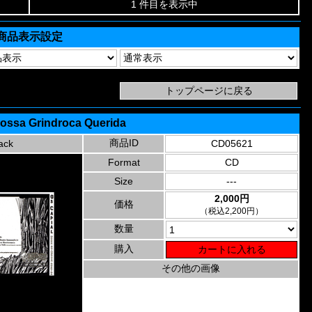
1 件目を表示中
商品表示設定
Nossa Grindroca Querida
商品ID
ack
CD05621
Format
CD
Size
---
2,000円
価格
（税込2,200円）
数量
購入
その他の画像