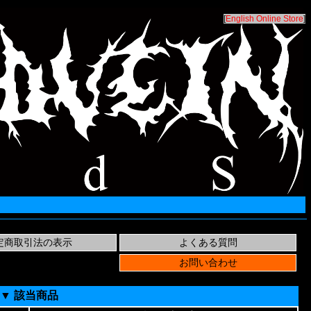
[
English Online Store
]
▼ 該当商品