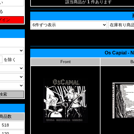
該当商品が
1
件あります
る
Os Capial - 
を除く
Front
B
商品数
518
120