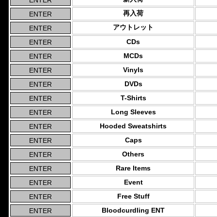
再入荷
アウトレット
CDs
MCDs
Vinyls
DVDs
T-Shirts
Long Sleeves
Hooded Sweatshirts
Caps
Others
Rare Items
Event
Free Stuff
Bloodcurdling ENT