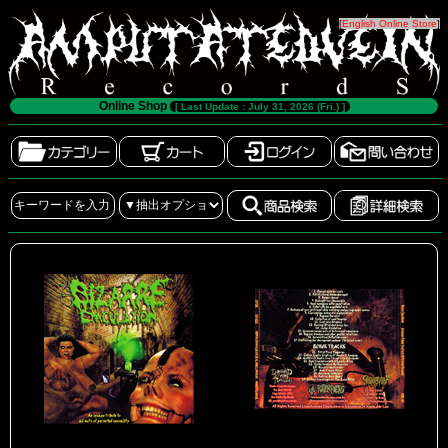
[
English Online Store
]
Online Shop
[ Last Update : July 31, 2026 (Fri.) ]