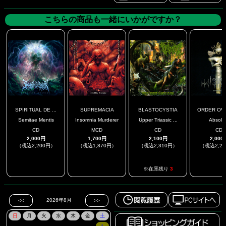
こちらの商品も一緒にいかがですか？
SPIRITUAL DE ...
SUPREMACIA
BLASTOCYSTIA
ORDER OV R
Semitae Mentis
Insomnia Murderer
Upper Triassic ...
Absolu
CD
MCD
CD
CD
2,000円
1,700円
2,100円
2,000
（税込2,200円）
（税込1,870円）
（税込2,310円）
（税込2,2
.
.
.
※在庫残り
3