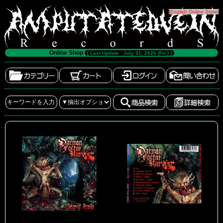
[
English Online Store
]
Online Shop
[ Last Update : July 31, 2026 (Fri.) ]