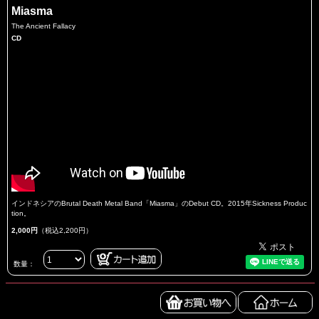
Miasma
The Ancient Fallacy
CD
インドネシアのBrutal Death Metal Band「Miasma」のDebut CD。2015年Sickness Produc
tion。
2,000円
（税込2,200円）
数量：