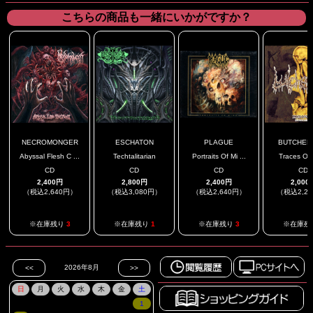
こちらの商品も一緒にいかがですか？
NECROMONGER
ESCHATON
PLAGUE
BUTCHER 
Abyssal Flesh C ...
Techtalitarian
Portraits Of Mi ...
Traces Of
CD
CD
CD
CD
2,400円
2,800円
2,400円
2,000
（税込2,640円）
（税込3,080円）
（税込2,640円）
（税込2,2
※在庫残り
3
※在庫残り
1
※在庫残り
3
※在庫残