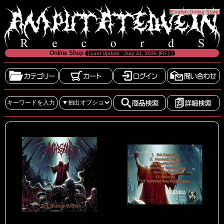
[
English Online Store
]
Online Shop
[ Last Update : July 31, 2026 (Fri.) ]